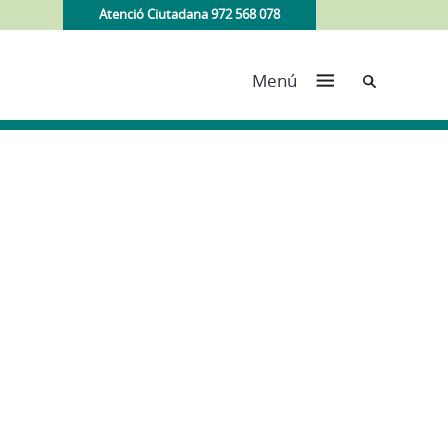
Atenció Ciutadana 972 568 078
Cerca
Menú