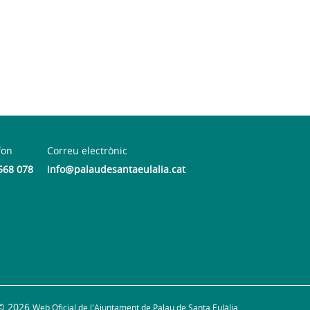
fon
Correu electrònic
568 078
info@palaudesantaeulalia.cat
© 2026
Web Oficial de l'Ajuntament de Palau de Santa Eulàlia