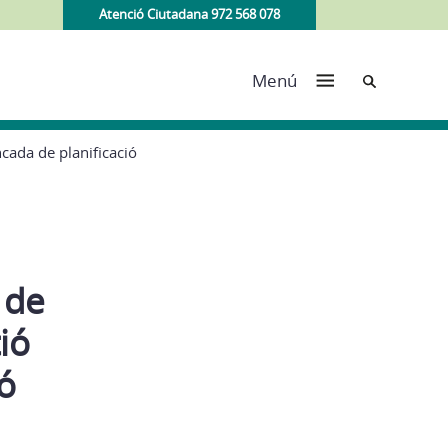
Atenció Ciutadana 972 568 078
Cerca
Menú
cada de planificació
 de
ió
ó