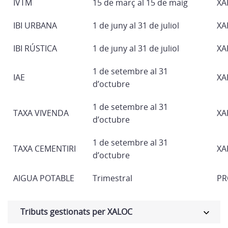
IVTM
15 de març al 15 de maig
XA
IBI URBANA
1 de juny al 31 de juliol
XA
IBI RÚSTICA
1 de juny al 31 de juliol
XA
1 de setembre al 31
IAE
XA
d’octubre
1 de setembre al 31
TAXA VIVENDA
XA
d’octubre
1 de setembre al 31
TAXA CEMENTIRI
XA
d’octubre
AIGUA POTABLE
Trimestral
PR
Tributs gestionats per XALOC